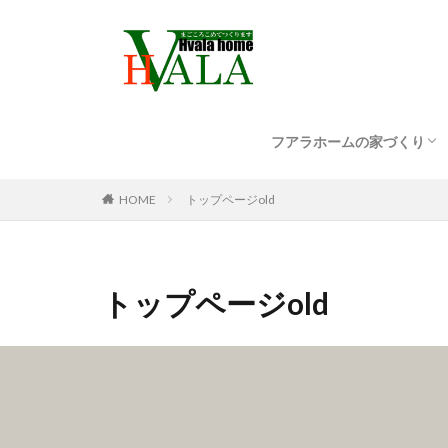
フアラホームの家づくり
リフォーム・リノベーシ
新築について
免震・基礎について
ZEHについて
HOME
トップページold
トップページold