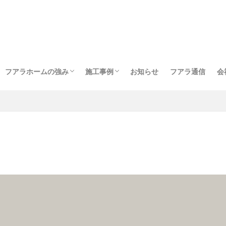
フアラホームの強み
施工事例
お知らせ
フアラ通信
会
ョン
お客様の声
よくある質問
新築
リフォーム・リノベ